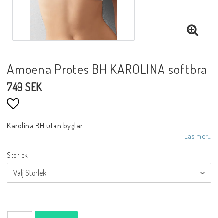
Fot&Skospecialisten by SOL
Joya shoes
Amoena Protes BH KAROLINA softbra
MBT skor
749 SEK
Kontaktformulär
Villkor & Info
Lägg till i favoritlistan
Karolina BH utan byglar
Läs mer...
VI Garanterar
Storlek
Betala säkert med kort eller faktura
10 dagars öppet köp
Snabb leverans