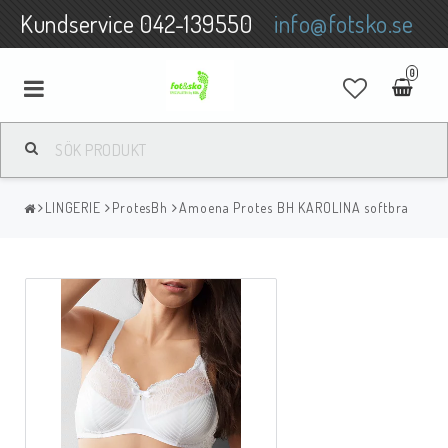
Kundservice 042-139550
info@fotsko.se
0
SKOR
LINGERIE
ProtesBh
Amoena Protes BH KAROLINA softbra
VARUMÄRKEN
SKOINLÄGG / FOTVÅRDSPRODUKTER
LINGERIE
STRUMPOR