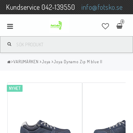
Kundservice 042-139550
info@fotsko.se
0
SKOR
VARUMÄRKEN
Joya
Joya Dynamo Zip M blue II
VARUMÄRKEN
SKOINLÄGG / FOTVÅRDSPRODUKTER
NYHET
LINGERIE
STRUMPOR