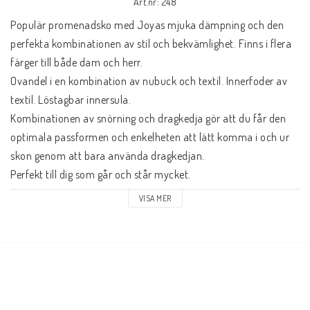
Art.nr: 248
Populär promenadsko med Joyas mjuka dämpning och den 
perfekta kombinationen av stil och bekvämlighet. Finns i flera 
färger till både dam och herr.
Ovandel i en kombination av nubuck och textil. Innerfoder av 
textil. Löstagbar innersula.
Kombinationen av snörning och dragkedja gör att du får den 
optimala passformen och enkelheten att lätt komma i och ur 
skon genom att bara använda dragkedjan.
Perfekt till dig som går och står mycket.
VISA MER
Passform: normal till bred
Ovandel: mocka
Foder: textil
Innersula: OrthoLite support