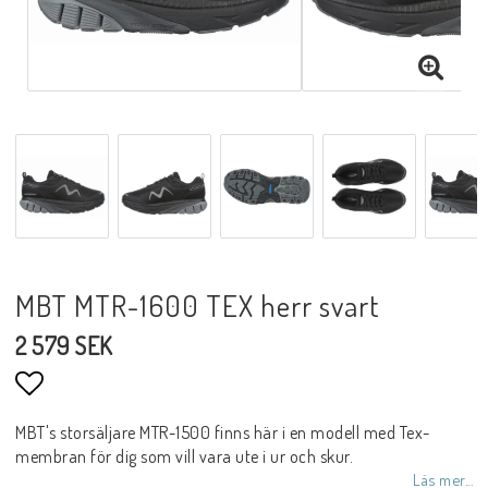
Fot&Skospecialisten by SOL
Joya shoes
MBT skor
Kontaktformulär
Villkor & Info
MBT MTR-1600 TEX herr svart
VI Garanterar
2 579 SEK
Betala säkert med kort eller faktura
10 dagars öppet köp
Snabb leverans
Lägg till i favoritlistan
MBT's storsäljare MTR-1500 finns här i en modell med Tex-
membran för dig som vill vara ute i ur och skur.
Läs mer...