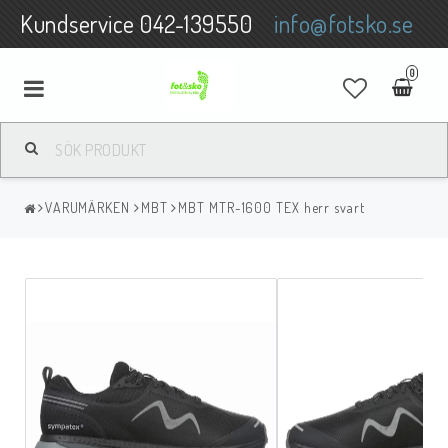
Kundservice 042-139550
info@fotsko.se
0
SKOR
VARUMÄRKEN
MBT
MBT MTR-1600 TEX herr svart
VARUMÄRKEN
SKOINLÄGG / FOTVÅRDSPRODUKTER
LINGERIE
STRUMPOR