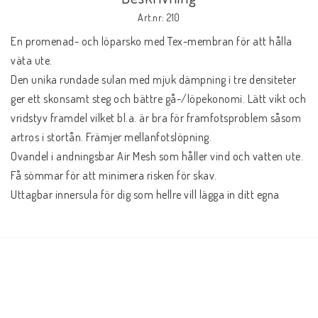
Art.nr: 210
En promenad- och löparsko med Tex-membran för att hålla 
väta ute.
Den unika rundade sulan med mjuk dämpning i tre densiteter 
ger ett skonsamt steg och bättre gå-/löpekonomi. Lätt vikt och 
vridstyv framdel vilket bl.a. är bra för framfotsproblem såsom 
artros i stortån. Främjer mellanfotslöpning.
Ovandel i andningsbar Air Mesh som håller vind och vatten ute. 
Få sömmar för att minimera risken för skav.
Uttagbar innersula för dig som hellre vill lägga in ditt egna 
ortopediska skoinlägg.
Välj 1-2 storlekar större än du normalt har då de är små i 
storleken.